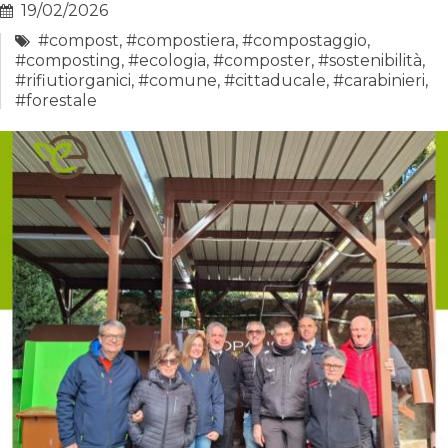
19/02/2026
#compost
,
#compostiera
,
#compostaggio
,
#composting
,
#ecologia
,
#composter
,
#sostenibilità
,
#rifiutiorganici
,
#comune
,
#cittaducale
,
#carabinieri
,
#forestale