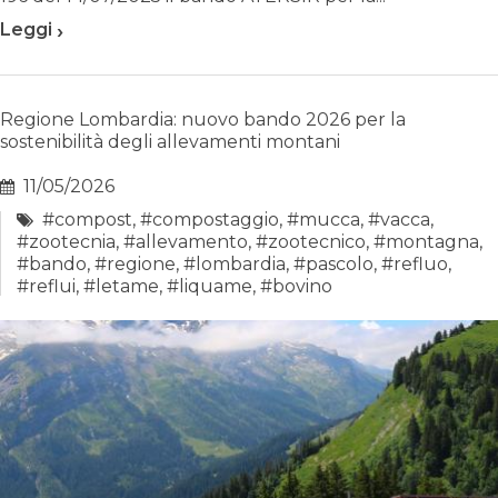
›
Leggi
Regione Lombardia: nuovo bando 2026 per la
sostenibilità degli allevamenti montani
11/05/2026
#compost
,
#compostaggio
,
#mucca
,
#vacca
,
#zootecnia
,
#allevamento
,
#zootecnico
,
#montagna
,
#bando
,
#regione
,
#lombardia
,
#pascolo
,
#refluo
,
#reflui
,
#letame
,
#liquame
,
#bovino