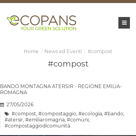
News ed Eventi
#compost
#compost
BANDO MONTAGNA ATERSIR - REGIONE EMILIA-
ROMAGNA
27/05/2026
#compost
,
#compostaggio
,
#ecologia
,
#bando
,
#atersir
,
#emiliaromagna
,
#comuni
,
#compostaggiodicomunità