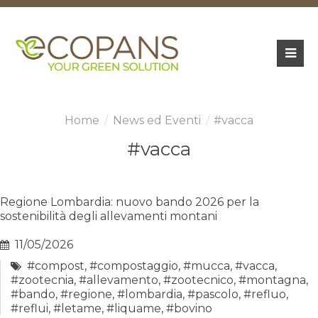
News ed Eventi
#vacca
#vacca
Regione Lombardia: nuovo bando 2026 per la
sostenibilità degli allevamenti montani
11/05/2026
#compost
,
#compostaggio
,
#mucca
,
#vacca
,
#zootecnia
,
#allevamento
,
#zootecnico
,
#montagna
,
#bando
,
#regione
,
#lombardia
,
#pascolo
,
#refluo
,
#reflui
,
#letame
,
#liquame
,
#bovino