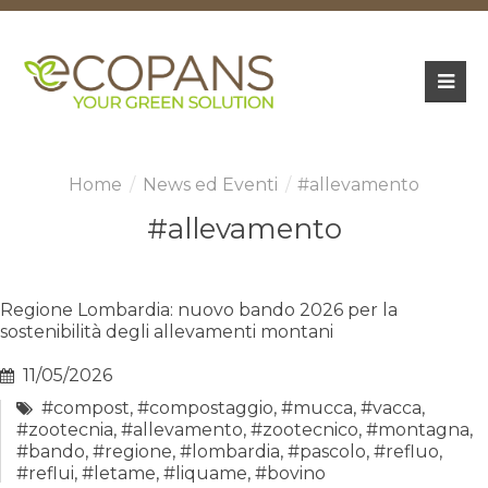
News ed Eventi
#allevamento
#allevamento
Regione Lombardia: nuovo bando 2026 per la
sostenibilità degli allevamenti montani
11/05/2026
#compost
,
#compostaggio
,
#mucca
,
#vacca
,
#zootecnia
,
#allevamento
,
#zootecnico
,
#montagna
,
#bando
,
#regione
,
#lombardia
,
#pascolo
,
#refluo
,
#reflui
,
#letame
,
#liquame
,
#bovino