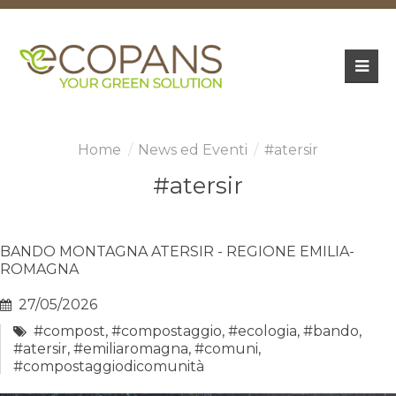
News ed Eventi
#atersir
#atersir
BANDO MONTAGNA ATERSIR - REGIONE EMILIA-
ROMAGNA
27/05/2026
#compost
,
#compostaggio
,
#ecologia
,
#bando
,
#atersir
,
#emiliaromagna
,
#comuni
,
#compostaggiodicomunità