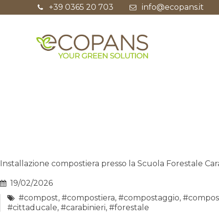
+39 0365 20 703
info@ecopans.it
Installazione compostiera presso la Scuola Forestale Cara
19/02/2026
#compost
,
#compostiera
,
#compostaggio
,
#compos
#cittaducale
,
#carabinieri
,
#forestale