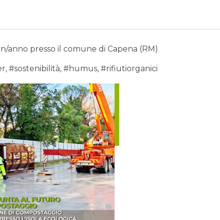
on/anno presso il comune di Capena (RM)
er
,
#sostenibilità
,
#humus
,
#rifiutiorganici