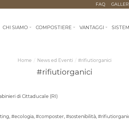
FAQ
GALLER
CHI SIAMO
COMPOSTIERE
VANTAGGI
SISTE
News ed Eventi
#rifiutiorganici
#rifiutiorganici
binieri di Cittaducale (RI)
ting
,
#ecologia
,
#composter
,
#sostenibilità
,
#rifiutiorgani