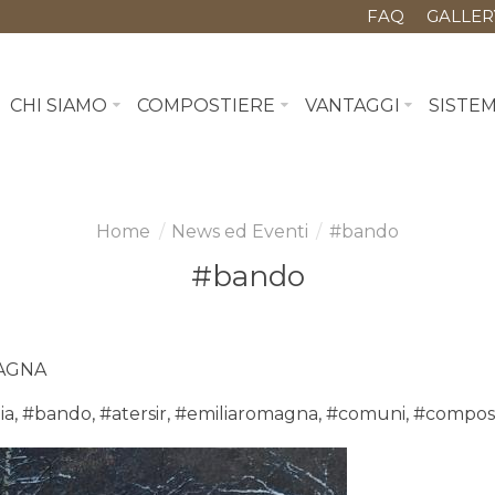
FAQ
GALLER
CHI SIAMO
COMPOSTIERE
VANTAGGI
SISTE
News ed Eventi
#bando
#bando
MAGNA
ia
,
#bando
,
#atersir
,
#emiliaromagna
,
#comuni
,
#compos