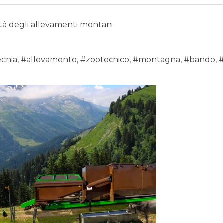
tà degli allevamenti montani
cnia
,
#allevamento
,
#zootecnico
,
#montagna
,
#bando
,