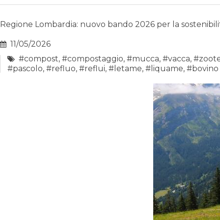
Regione Lombardia: nuovo bando 2026 per la sostenibili
11/05/2026
#compost
,
#compostaggio
,
#mucca
,
#vacca
,
#zoote
#pascolo
,
#refluo
,
#reflui
,
#letame
,
#liquame
,
#bovino