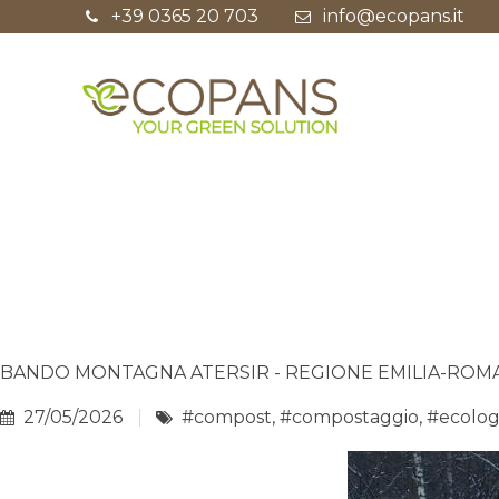
+39 0365 20 703
info@ecopans.it
BANDO MONTAGNA ATERSIR - REGIONE EMILIA-RO
27/05/2026
#compost
,
#compostaggio
,
#ecolog