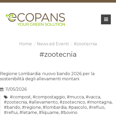
News ed Eventi
#zootecnia
#zootecnia
Regione Lombardia: nuovo bando 2026 per la
sostenibilità degli allevamenti montani
11/05/2026
#compost
,
#compostaggio
,
#mucca
,
#vacca
,
#zootecnia
,
#allevamento
,
#zootecnico
,
#montagna
,
#bando
,
#regione
,
#lombardia
,
#pascolo
,
#refluo
,
#reflui
,
#letame
,
#liquame
,
#bovino