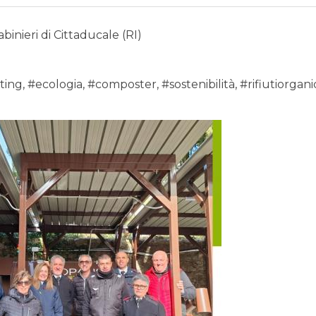
binieri di Cittaducale (RI)
ting
,
#ecologia
,
#composter
,
#sostenibilità
,
#rifiutiorgani