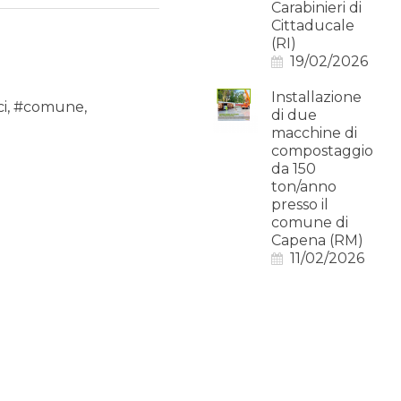
Carabinieri di
Cittaducale
(RI)
19/02/2026
Installazione
ci
,
#comune
,
di due
macchine di
compostaggio
da 150
ton/anno
presso il
comune di
Capena (RM)
11/02/2026