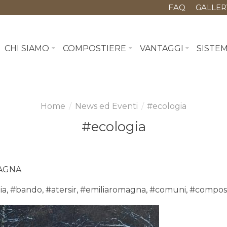
FAQ
GALLER
CHI SIAMO
COMPOSTIERE
VANTAGGI
SISTE
News ed Eventi
#ecologia
#ecologia
MAGNA
ia
,
#bando
,
#atersir
,
#emiliaromagna
,
#comuni
,
#compos