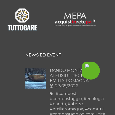
NEWS ED EVENTI
BANDO MONTAGNA
ATERSIR - REGIONE
EMILIA-ROMAGNA
27/05/2026
#compost
,
#compostaggio
,
#ecologia
,
#bando
,
#atersir
,
#emiliaromagna
,
#comuni
,
#compostaggiodicomunità