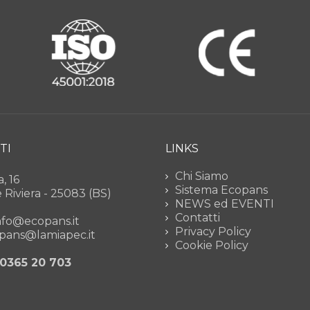
TI
LINKS
Chi Siamo
, 16
Sistema Ecopans
Riviera - 25083 (BS)
NEWS ed EVENTI
Contatti
info@ecopans.it
Privacy Policy
opans@lamiapec.it
Cookie Policy
 0365 20 703