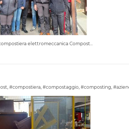
a compostiera elettromeccanica Compost...
ost
,
#compostiera
,
#compostaggio
,
#composting
,
#azie