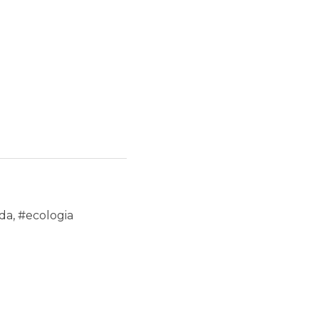
nda
,
#ecologia