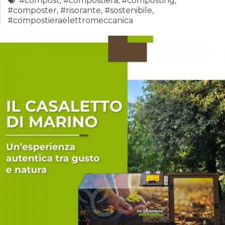
#compost
,
#compostiera
,
#composting
,
#composter
,
#risorante
,
#sostenibile
,
#compostieraelettromeccanica