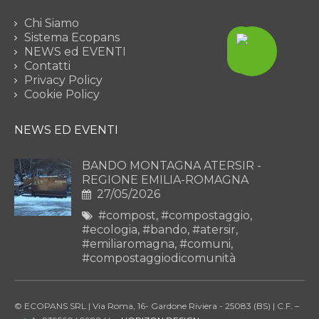
Chi Siamo
Sistema Ecopans
NEWS ed EVENTI
Contatti
Privacy Policy
Cookie Policy
NEWS ED EVENTI
BANDO MONTAGNA ATERSIR -
REGIONE EMILIA-ROMAGNA
27/05/2026
#compost
,
#compostaggio
,
#ecologia
,
#bando
,
#atersir
,
#emiliaromagna
,
#comuni
,
#compostaggiodicomunità
© ECOPANS SRL | Via Roma, 16- Gardone Riviera - 25083 (BS) | C.F. –