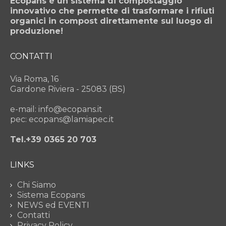
Ecopans è un sistema di compostaggio
innovativo che permette di trasformare i rifiuti
organici in compost direttamente sul luogo di
produzione!
CONTATTI
Via Roma, 16
Gardone Riviera - 25083 (BS)
e-mail: info@ecopans.it
pec: ecopans@lamiapec.it
Tel.+39 0365 20 703
LINKS
Chi Siamo
Sistema Ecopans
NEWS ed EVENTI
Contatti
Privacy Policy