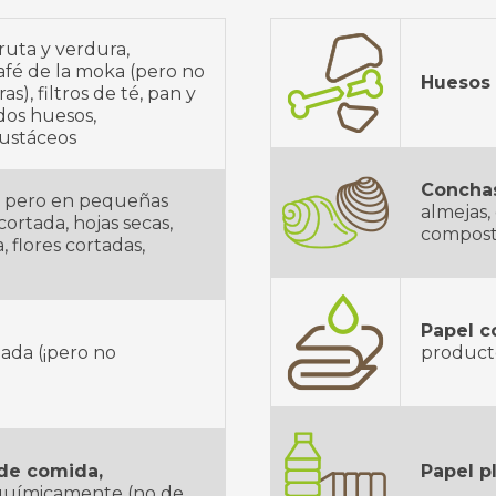
fruta y verdura,
afé de la moka (pero no
Huesos 
s), filtros de té, pan y
dos huesos,
rustáceos
Concha
, pero en pequeñas
almejas,
ortada, hojas secas,
compost
 flores cortadas,
Papel 
ada (¡pero no
product
 de comida,
Papel p
 químicamente (no de