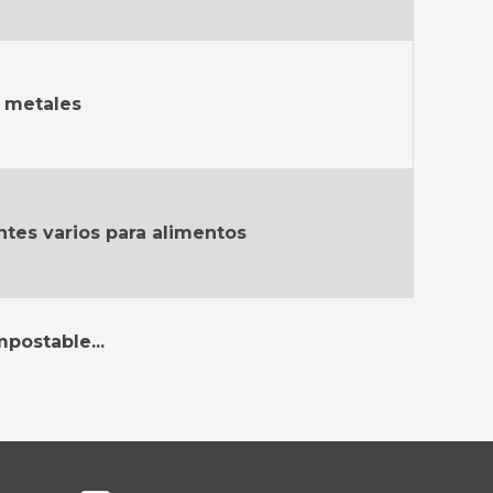
y metales
ntes varios para alimentos
postable...