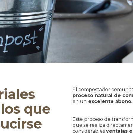
riales
El compostador comunita
proceso natural de co
en un
excelente abono.
los que
ucirse
Este proceso de transfo
que se realiza directame
considerables
ventajas 